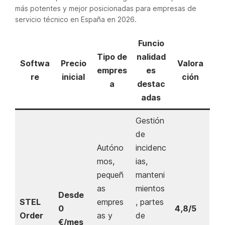
más potentes y mejor posicionadas para empresas de
servicio técnico en España en 2026.
Funcio
Tipo de
nalidad
Softwa
Precio
Valora
empres
es
re
inicial
ción
a
destac
adas
Gestión
de
Autóno
incidenc
mos,
ias,
pequeñ
manteni
as
mientos
Desde
STEL
empres
, partes
0
4,8/5
Order
as y
de
€/mes