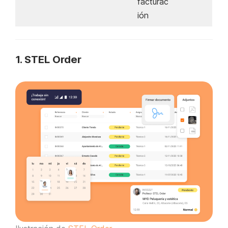
facturac
ión
1. STEL Order