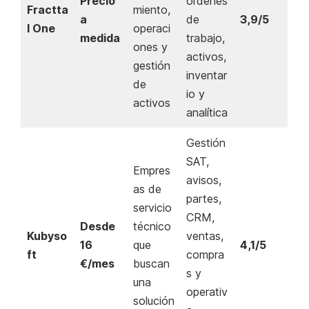
Precio
órdenes
Fractta
miento,
a
de
3,9/5
l One
operaci
medida
trabajo,
ones y
activos,
gestión
inventar
de
io y
activos
analítica
Gestión
SAT,
Empres
avisos,
as de
partes,
servicio
CRM,
Desde
técnico
Kubyso
ventas,
16
que
4,1/5
ft
compra
€/mes
buscan
s y
una
operativ
solución