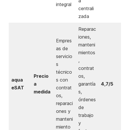
a
integral
centrali
zada
Reparac
iones,
Empres
manteni
as de
mientos
servicio
,
s
contrat
técnico
Precio
os,
aqua
s con
a
garantía
4,7/5
eSAT
contrat
medida
s,
os,
órdenes
reparaci
de
ones y
trabajo
manteni
y
miento