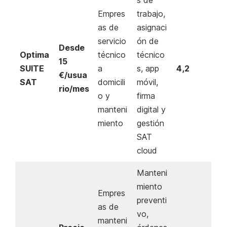
s de
Empres
trabajo,
as de
asignaci
servicio
ón de
Desde
Optima
técnico
técnico
15
SUITE
a
s, app
4,2
€/usua
SAT
domicili
móvil,
rio/mes
o y
firma
manteni
digital y
miento
gestión
SAT
cloud
Manteni
miento
Empres
preventi
as de
vo,
manteni