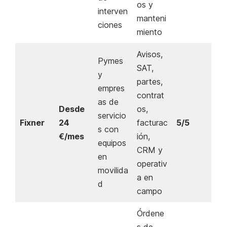
os y
interven
manteni
ciones
miento
Avisos,
Pymes
SAT,
y
partes,
empres
contrat
as de
Desde
os,
servicio
Fixner
24
facturac
5/5
s con
€/mes
ión,
equipos
CRM y
en
operativ
movilida
a en
d
campo
Órdene