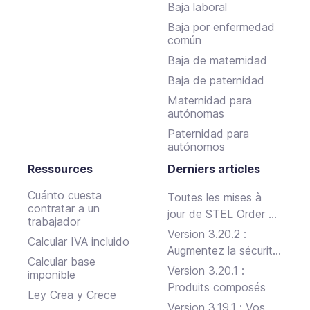
Baja laboral
Baja por enfermedad
común
Baja de maternidad
Baja de paternidad
Maternidad para
autónomas
Paternidad para
autónomos
Ressources
Derniers articles
Cuánto cuesta
Toutes les mises à
contratar a un
jour de STEL Order au
trabajador
premier semestre
Version 3.20.2 :
Calcular IVA incluido
2024
Augmentez la sécurité
Calcular base
de votre entreprise
Version 3.20.1 :
imponible
Produits composés
Ley Crea y Crece
Version 3.19.1 : Vos