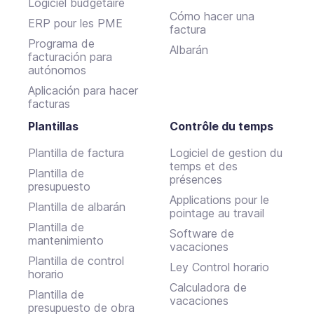
Logiciel budgétaire
Cómo hacer una
ERP pour les PME
factura
Programa de
Albarán
facturación para
autónomos
Aplicación para hacer
facturas
Plantillas
Contrôle du temps
Plantilla de factura
Logiciel de gestion du
temps et des
Plantilla de
présences
presupuesto
Applications pour le
Plantilla de albarán
pointage au travail
Plantilla de
Software de
mantenimiento
vacaciones
Plantilla de control
Ley Control horario
horario
Calculadora de
Plantilla de
vacaciones
presupuesto de obra