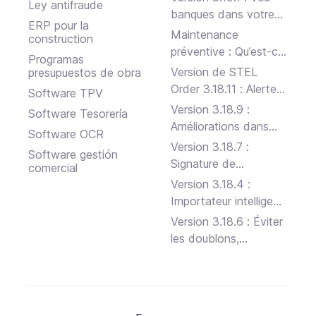
Ley antifraude
banques dans votre
ERP pour la
STEL Order
Maintenance
construction
préventive : Qu’est-ce
Programas
que c’est, les types et
Version de STEL
presupuestos de obra
comment le faire
Order 3.18.11 : Alertes
Software TPV
efficacement
de stock, Facturation
Version 3.18.9 :
Software Tesorería
électronique et
Améliorations dans
Software OCR
Signature de
Projets et API
Version 3.18.7 :
Software gestión
documents en ligne
Signature de
comercial
documents en ligne
Version 3.18.4 :
Importateur intelligent
de factures et Club
Version 3.18.6 : Éviter
Ami 2.0
les doublons,
améliorations sur
Android, TicketBAI sur
mobile et lancement
du bêta-test pour iOS