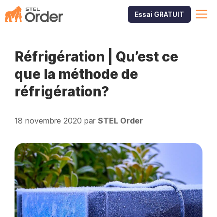
Aller
M
Essai GRATUIT
au
contenu
Réfrigération | Qu’est ce
que la méthode de
réfrigération?
18 novembre 2020
par
STEL Order