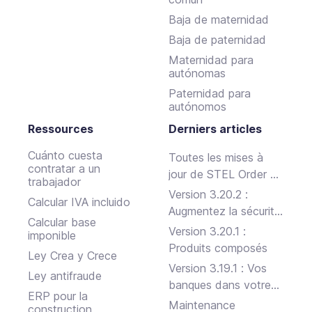
Baja de maternidad
Baja de paternidad
Maternidad para
autónomas
Paternidad para
autónomos
Ressources
Derniers articles
Cuánto cuesta
Toutes les mises à
contratar a un
jour de STEL Order au
trabajador
premier semestre
Version 3.20.2 :
Calcular IVA incluido
2024
Augmentez la sécurité
Calcular base
de votre entreprise
Version 3.20.1 :
imponible
Produits composés
Ley Crea y Crece
Version 3.19.1 : Vos
Ley antifraude
banques dans votre
ERP pour la
STEL Order
Maintenance
construction