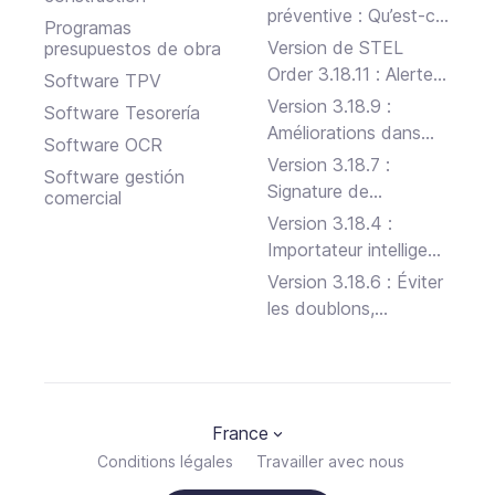
préventive : Qu’est-ce
Programas
que c’est, les types et
Version de STEL
presupuestos de obra
comment le faire
Order 3.18.11 : Alertes
Software TPV
efficacement
de stock, Facturation
Version 3.18.9 :
Software Tesorería
électronique et
Améliorations dans
Software OCR
Signature de
Projets et API
Version 3.18.7 :
Software gestión
documents en ligne
Signature de
comercial
documents en ligne
Version 3.18.4 :
Importateur intelligent
de factures et Club
Version 3.18.6 : Éviter
Ami 2.0
les doublons,
améliorations sur
Android, TicketBAI sur
mobile et lancement
du bêta-test pour iOS
France
Conditions légales
Travailler avec nous