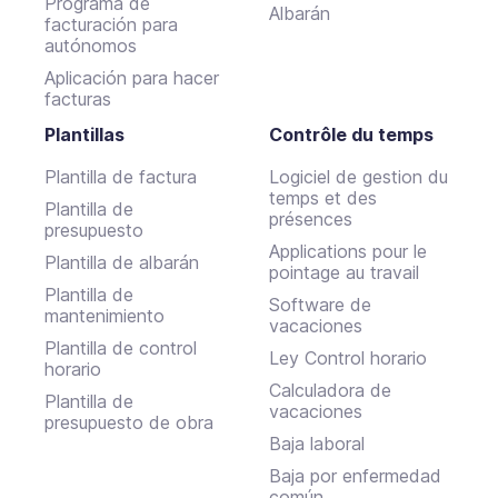
Programa de
Albarán
facturación para
autónomos
Aplicación para hacer
facturas
Plantillas
Contrôle du temps
Plantilla de factura
Logiciel de gestion du
temps et des
Plantilla de
présences
presupuesto
Applications pour le
Plantilla de albarán
pointage au travail
Plantilla de
Software de
mantenimiento
vacaciones
Plantilla de control
Ley Control horario
horario
Calculadora de
Plantilla de
vacaciones
presupuesto de obra
Baja laboral
Baja por enfermedad
común