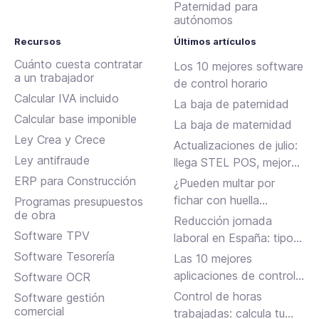
Paternidad para
autónomos
Recursos
Últimos artículos
Cuánto cuesta contratar
Los 10 mejores software
a un trabajador
de control horario
Calcular IVA incluido
La baja de paternidad
Calcular base imponible
La baja de maternidad
Ley Crea y Crece
Actualizaciones de julio:
Ley antifraude
llega STEL POS, mejoras
en Assistant, albaranes
ERP para Construcción
¿Pueden multar por
en Inbox y más
fichar con huella
Programas presupuestos
de obra
dactilar?
Reducción jornada
Software TPV
laboral en España: tipos,
requisitos y cómo
Software Tesorería
Las 10 mejores
solicitarla
aplicaciones de control
Software OCR
horario para fichar en el
Control de horas
Software gestión
trabajo
comercial
trabajadas: calcula tu