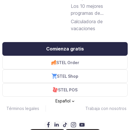
jornada laboral
Los 10 mejores
programas de
facturación gratuitos y
Calculadora de
de pago
vacaciones
Comienza gratis
STEL Order
STEL Shop
STEL POS
Español
Términos legales
Trabaja con nosotros