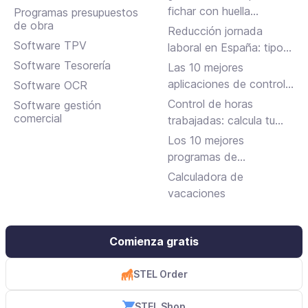
en Inbox y más
fichar con huella
Programas presupuestos
de obra
dactilar?
Reducción jornada
Software TPV
laboral en España: tipos,
requisitos y cómo
Software Tesorería
Las 10 mejores
solicitarla
aplicaciones de control
Software OCR
horario para fichar en el
Control de horas
Software gestión
trabajo
comercial
trabajadas: calcula tu
jornada laboral
Los 10 mejores
programas de
facturación gratuitos y
Calculadora de
de pago
vacaciones
Comienza gratis
STEL Order
STEL Shop