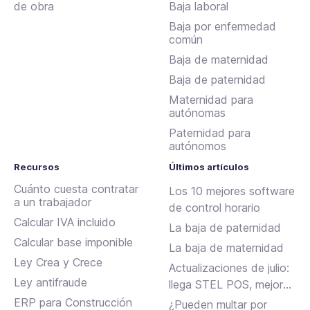
de obra
Baja laboral
Baja por enfermedad
común
Baja de maternidad
Baja de paternidad
Maternidad para
autónomas
Paternidad para
autónomos
Recursos
Últimos artículos
Cuánto cuesta contratar
Los 10 mejores software
a un trabajador
de control horario
Calcular IVA incluido
La baja de paternidad
Calcular base imponible
La baja de maternidad
Ley Crea y Crece
Actualizaciones de julio:
Ley antifraude
llega STEL POS, mejoras
en Assistant, albaranes
ERP para Construcción
¿Pueden multar por