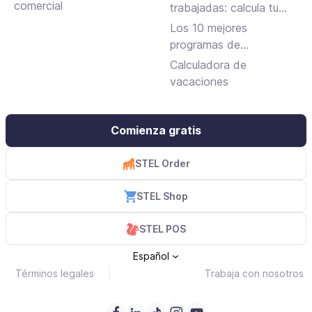
trabajo
comercial
trabajadas: calcula tu
jornada laboral
Los 10 mejores
programas de
facturación gratuitos y
Calculadora de
de pago
vacaciones
Comienza gratis
STEL Order
STEL Shop
STEL POS
Español
Términos legales
Trabaja con nosotros