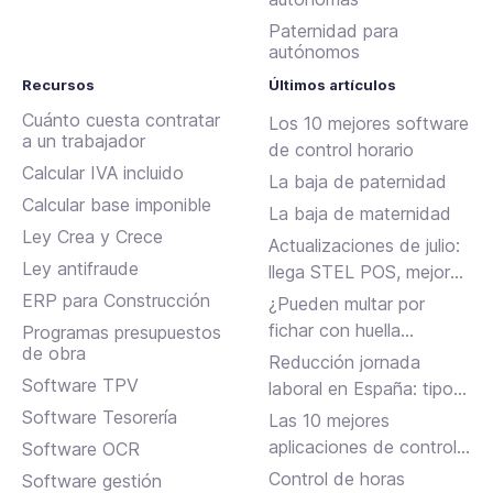
Paternidad para
autónomos
Recursos
Últimos artículos
Cuánto cuesta contratar
Los 10 mejores software
a un trabajador
de control horario
Calcular IVA incluido
La baja de paternidad
Calcular base imponible
La baja de maternidad
Ley Crea y Crece
Actualizaciones de julio:
Ley antifraude
llega STEL POS, mejoras
en Assistant, albaranes
ERP para Construcción
¿Pueden multar por
en Inbox y más
fichar con huella
Programas presupuestos
de obra
dactilar?
Reducción jornada
Software TPV
laboral en España: tipos,
requisitos y cómo
Software Tesorería
Las 10 mejores
solicitarla
aplicaciones de control
Software OCR
horario para fichar en el
Control de horas
Software gestión