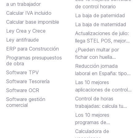
a un trabajador
de control horario
Calcular IVA incluido
La baja de paternidad
Calcular base imponible
La baja de maternidad
Ley Crea y Crece
Actualizaciones de julio:
Ley antifraude
llega STEL POS, mejoras
en Assistant, albaranes
ERP para Construcción
¿Pueden multar por
en Inbox y más
fichar con huella
Programas presupuestos
de obra
dactilar?
Reducción jornada
Software TPV
laboral en España: tipos,
requisitos y cómo
Software Tesorería
Las 10 mejores
solicitarla
aplicaciones de control
Software OCR
horario para fichar en el
Control de horas
Software gestión
trabajo
comercial
trabajadas: calcula tu
jornada laboral
Los 10 mejores
programas de
facturación gratuitos y
Calculadora de
de pago