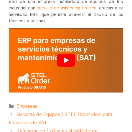
etc) de una empresa instaladora de equipos de frío
industrial con
servicio de asistencia técnica
, gracias a su
movilidad total que permite acelerar el trabajo de los
técnicos y oficinas.
Categorías
Empresas
Garantía de Equipos | STEL Order ideal para
Empresas de SAT
Refrigeración | ¿Qué es el método de