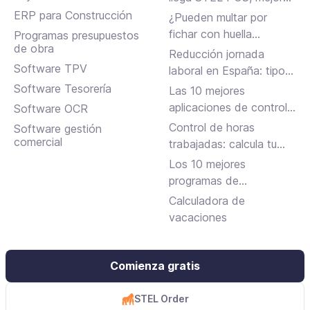
en Assistant, albaranes
ERP para Construcción
¿Pueden multar por
en Inbox y más
fichar con huella
Programas presupuestos
de obra
dactilar?
Reducción jornada
Software TPV
laboral en España: tipos,
requisitos y cómo
Software Tesorería
Las 10 mejores
solicitarla
aplicaciones de control
Software OCR
horario para fichar en el
Control de horas
Software gestión
trabajo
comercial
trabajadas: calcula tu
jornada laboral
Los 10 mejores
programas de
facturación gratuitos y
Calculadora de
de pago
vacaciones
Comienza gratis
STEL Order