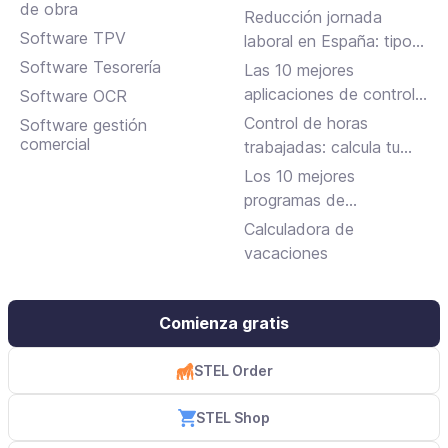
de obra
dactilar?
Reducción jornada
Software TPV
laboral en España: tipos,
requisitos y cómo
Software Tesorería
Las 10 mejores
solicitarla
aplicaciones de control
Software OCR
horario para fichar en el
Control de horas
Software gestión
trabajo
comercial
trabajadas: calcula tu
jornada laboral
Los 10 mejores
programas de
facturación gratuitos y
Calculadora de
de pago
vacaciones
Comienza gratis
STEL Order
STEL Shop