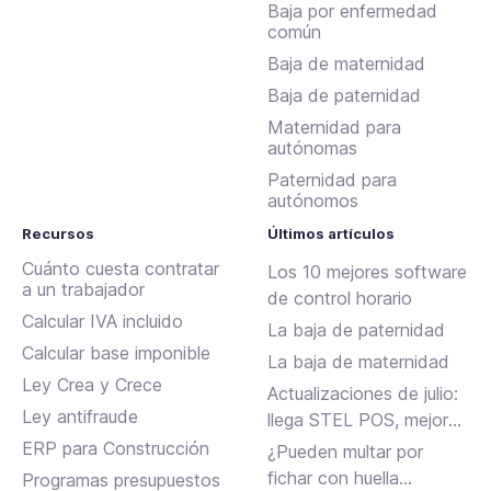
Baja por enfermedad
común
Baja de maternidad
Baja de paternidad
Maternidad para
autónomas
Paternidad para
autónomos
Recursos
Últimos artículos
Cuánto cuesta contratar
Los 10 mejores software
a un trabajador
de control horario
Calcular IVA incluido
La baja de paternidad
Calcular base imponible
La baja de maternidad
Ley Crea y Crece
Actualizaciones de julio:
Ley antifraude
llega STEL POS, mejoras
en Assistant, albaranes
ERP para Construcción
¿Pueden multar por
en Inbox y más
fichar con huella
Programas presupuestos