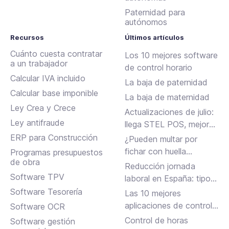
Paternidad para
autónomos
Recursos
Últimos artículos
Cuánto cuesta contratar
Los 10 mejores software
a un trabajador
de control horario
Calcular IVA incluido
La baja de paternidad
Calcular base imponible
La baja de maternidad
Ley Crea y Crece
Actualizaciones de julio:
Ley antifraude
llega STEL POS, mejoras
en Assistant, albaranes
ERP para Construcción
¿Pueden multar por
en Inbox y más
fichar con huella
Programas presupuestos
de obra
dactilar?
Reducción jornada
Software TPV
laboral en España: tipos,
requisitos y cómo
Software Tesorería
Las 10 mejores
solicitarla
aplicaciones de control
Software OCR
horario para fichar en el
Control de horas
Software gestión