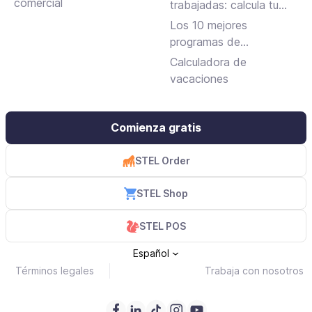
trabajo
comercial
trabajadas: calcula tu
jornada laboral
Los 10 mejores
programas de
facturación gratuitos y
Calculadora de
de pago
vacaciones
Comienza gratis
STEL Order
STEL Shop
STEL POS
Español
Términos legales
Trabaja con nosotros