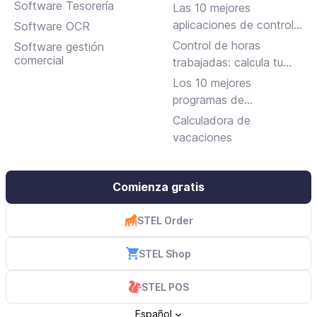
requisitos y cómo
Software Tesorería
Las 10 mejores
solicitarla
aplicaciones de control
Software OCR
horario para fichar en el
Control de horas
Software gestión
trabajo
comercial
trabajadas: calcula tu
jornada laboral
Los 10 mejores
programas de
facturación gratuitos y
Calculadora de
de pago
vacaciones
Comienza gratis
STEL Order
STEL Shop
STEL POS
Español