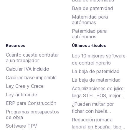
Baja de paternidad
Maternidad para
autónomas
Paternidad para
autónomos
Recursos
Últimos artículos
Cuánto cuesta contratar
Los 10 mejores software
a un trabajador
de control horario
Calcular IVA incluido
La baja de paternidad
Calcular base imponible
La baja de maternidad
Ley Crea y Crece
Actualizaciones de julio:
Ley antifraude
llega STEL POS, mejoras
en Assistant, albaranes
ERP para Construcción
¿Pueden multar por
en Inbox y más
fichar con huella
Programas presupuestos
de obra
dactilar?
Reducción jornada
Software TPV
laboral en España: tipos,