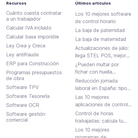
Recursos
Últimos artículos
Cuánto cuesta contratar
Los 10 mejores software
a un trabajador
de control horario
Calcular IVA incluido
La baja de paternidad
Calcular base imponible
La baja de maternidad
Ley Crea y Crece
Actualizaciones de julio:
Ley antifraude
llega STEL POS, mejoras
en Assistant, albaranes
ERP para Construcción
¿Pueden multar por
en Inbox y más
fichar con huella
Programas presupuestos
de obra
dactilar?
Reducción jornada
Software TPV
laboral en España: tipos,
requisitos y cómo
Software Tesorería
Las 10 mejores
solicitarla
aplicaciones de control
Software OCR
horario para fichar en el
Control de horas
Software gestión
trabajo
comercial
trabajadas: calcula tu
jornada laboral
Los 10 mejores
programas de