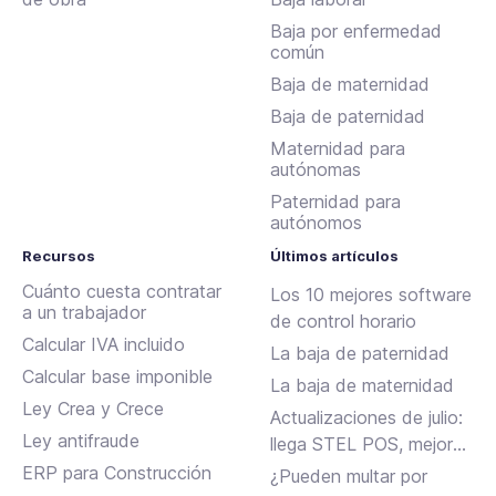
Baja por enfermedad
común
Baja de maternidad
Baja de paternidad
Maternidad para
autónomas
Paternidad para
autónomos
Recursos
Últimos artículos
Cuánto cuesta contratar
Los 10 mejores software
a un trabajador
de control horario
Calcular IVA incluido
La baja de paternidad
Calcular base imponible
La baja de maternidad
Ley Crea y Crece
Actualizaciones de julio:
Ley antifraude
llega STEL POS, mejoras
en Assistant, albaranes
ERP para Construcción
¿Pueden multar por