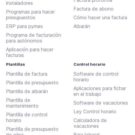
instaladores
Factura de abono
Programas para hacer
presupuestos
Cómo hacer una factura
ERP para pymes
Albarán
Programa de facturación
para autónomos
Aplicación para hacer
facturas
Plantillas
Control horario
Plantilla de factura
Software de control
horario
Plantilla de presupuesto
Aplicaciones para fichar
Plantilla de albarán
en el trabajo
Plantilla de
Software de vacaciones
mantenimiento
Ley Control horario
Plantilla de control
horario
Calculadora de
vacaciones
Plantilla de presupuesto
de obra
Baja laboral