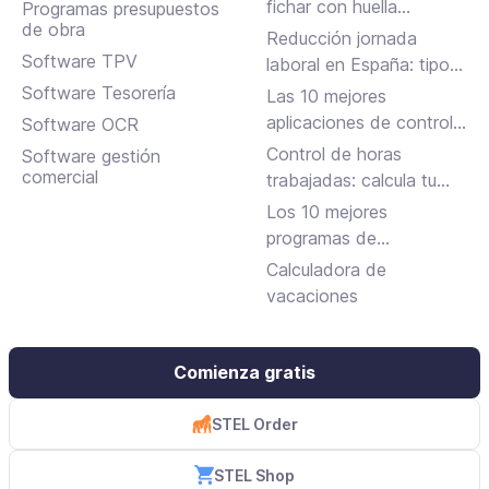
en Inbox y más
fichar con huella
Programas presupuestos
de obra
dactilar?
Reducción jornada
Software TPV
laboral en España: tipos,
requisitos y cómo
Software Tesorería
Las 10 mejores
solicitarla
aplicaciones de control
Software OCR
horario para fichar en el
Control de horas
Software gestión
trabajo
comercial
trabajadas: calcula tu
jornada laboral
Los 10 mejores
programas de
facturación gratuitos y
Calculadora de
de pago
vacaciones
Comienza gratis
STEL Order
STEL Shop