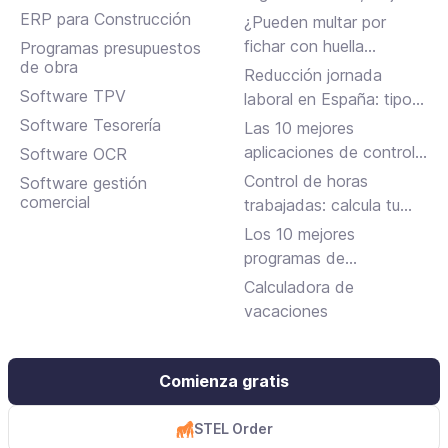
en Assistant, albaranes
ERP para Construcción
¿Pueden multar por
en Inbox y más
fichar con huella
Programas presupuestos
de obra
dactilar?
Reducción jornada
Software TPV
laboral en España: tipos,
requisitos y cómo
Software Tesorería
Las 10 mejores
solicitarla
aplicaciones de control
Software OCR
horario para fichar en el
Control de horas
Software gestión
trabajo
comercial
trabajadas: calcula tu
jornada laboral
Los 10 mejores
programas de
facturación gratuitos y
Calculadora de
de pago
vacaciones
Comienza gratis
STEL Order