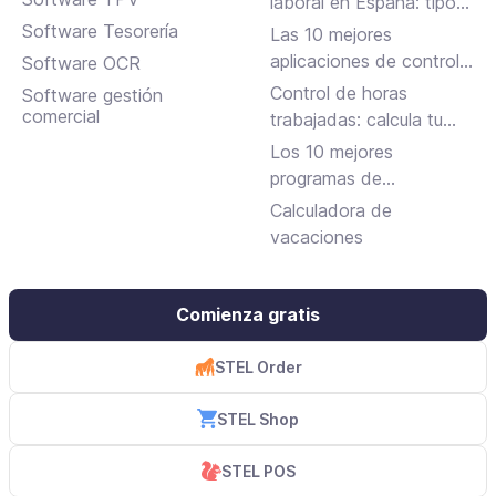
laboral en España: tipos,
requisitos y cómo
Software Tesorería
Las 10 mejores
solicitarla
aplicaciones de control
Software OCR
horario para fichar en el
Control de horas
Software gestión
trabajo
comercial
trabajadas: calcula tu
jornada laboral
Los 10 mejores
programas de
facturación gratuitos y
Calculadora de
de pago
vacaciones
Comienza gratis
STEL Order
STEL Shop
STEL POS