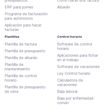
presupuestos
Cómo hacer una factura
ERP para pymes
Albarán
Programa de facturación
para autónomos
Aplicación para hacer
facturas
Plantillas
Control horario
Plantilla de factura
Software de control
horario
Plantilla de presupuesto
Aplicaciones para fichar
Plantilla de albarán
en el trabajo
Plantilla de
Software de vacaciones
mantenimiento
Ley Control horario
Plantilla de control
horario
Calculadora de
vacaciones
Plantilla de presupuesto
de obra
Baja laboral
Baja por enfermedad
común