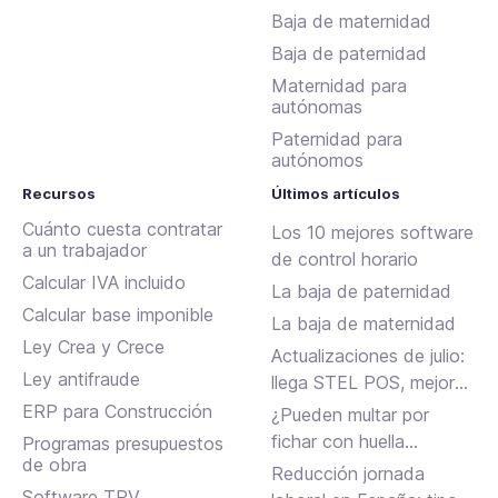
Baja de maternidad
Baja de paternidad
Maternidad para
autónomas
Paternidad para
autónomos
Recursos
Últimos artículos
Cuánto cuesta contratar
Los 10 mejores software
a un trabajador
de control horario
Calcular IVA incluido
La baja de paternidad
Calcular base imponible
La baja de maternidad
Ley Crea y Crece
Actualizaciones de julio:
Ley antifraude
llega STEL POS, mejoras
en Assistant, albaranes
ERP para Construcción
¿Pueden multar por
en Inbox y más
fichar con huella
Programas presupuestos
de obra
dactilar?
Reducción jornada
Software TPV