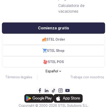
facturación gratuitos y
Calculadora de
de pago
vacaciones
Comienza gratis
STEL Order
STEL Shop
STEL POS
Español
Términos legales
Trabaja con nosotros
Copyright © 2000-2026 STEL Solutions S.L.