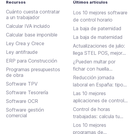
Recursos
Últimos artículos
Cuánto cuesta contratar
Los 10 mejores software
a un trabajador
de control horario
Calcular IVA incluido
La baja de paternidad
Calcular base imponible
La baja de maternidad
Ley Crea y Crece
Actualizaciones de julio:
Ley antifraude
llega STEL POS, mejoras
en Assistant, albaranes
ERP para Construcción
¿Pueden multar por
en Inbox y más
fichar con huella
Programas presupuestos
de obra
dactilar?
Reducción jornada
Software TPV
laboral en España: tipos,
requisitos y cómo
Software Tesorería
Las 10 mejores
solicitarla
aplicaciones de control
Software OCR
horario para fichar en el
Control de horas
Software gestión
trabajo
comercial
trabajadas: calcula tu
jornada laboral
Los 10 mejores
programas de