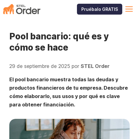
Saltar
M
Pruébalo GRATIS
al
contenido
Pool bancario: qué es y
cómo se hace
29 de septiembre de 2025
por
STEL Order
El pool bancario muestra todas las deudas y
productos financieros de tu empresa. Descubre
cómo elaborarlo, sus usos y por qué es clave
para obtener financiación.