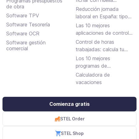
fichar con huella
Programas presupuestos
de obra
dactilar?
Reducción jornada
Software TPV
laboral en España: tipos,
requisitos y cómo
Software Tesorería
Las 10 mejores
solicitarla
aplicaciones de control
Software OCR
horario para fichar en el
Control de horas
Software gestión
trabajo
comercial
trabajadas: calcula tu
jornada laboral
Los 10 mejores
programas de
facturación gratuitos y
Calculadora de
de pago
vacaciones
Comienza gratis
STEL Order
STEL Shop