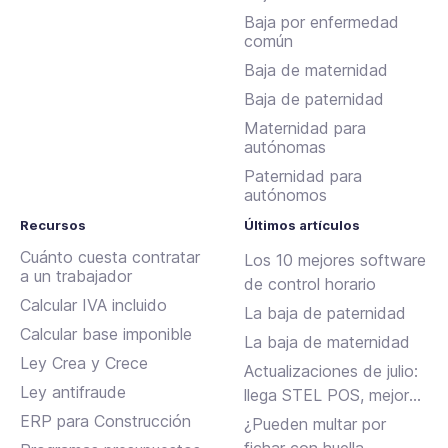
Baja por enfermedad
común
Baja de maternidad
Baja de paternidad
Maternidad para
autónomas
Paternidad para
autónomos
Recursos
Últimos artículos
Cuánto cuesta contratar
Los 10 mejores software
a un trabajador
de control horario
Calcular IVA incluido
La baja de paternidad
Calcular base imponible
La baja de maternidad
Ley Crea y Crece
Actualizaciones de julio:
Ley antifraude
llega STEL POS, mejoras
en Assistant, albaranes
ERP para Construcción
¿Pueden multar por
en Inbox y más