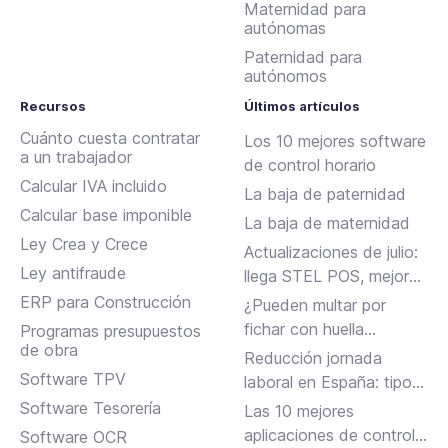
Maternidad para
autónomas
Paternidad para
autónomos
Recursos
Últimos artículos
Cuánto cuesta contratar
Los 10 mejores software
a un trabajador
de control horario
Calcular IVA incluido
La baja de paternidad
Calcular base imponible
La baja de maternidad
Ley Crea y Crece
Actualizaciones de julio:
Ley antifraude
llega STEL POS, mejoras
en Assistant, albaranes
ERP para Construcción
¿Pueden multar por
en Inbox y más
fichar con huella
Programas presupuestos
de obra
dactilar?
Reducción jornada
Software TPV
laboral en España: tipos,
requisitos y cómo
Software Tesorería
Las 10 mejores
solicitarla
aplicaciones de control
Software OCR