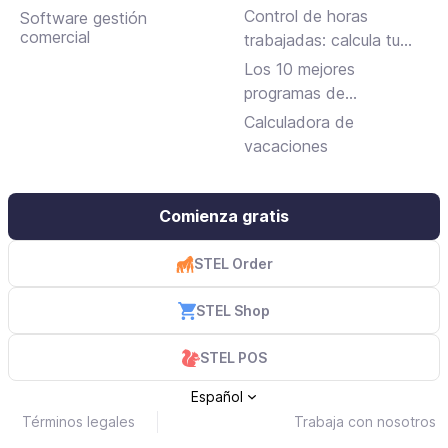
horario para fichar en el
Control de horas
Software gestión
trabajo
comercial
trabajadas: calcula tu
jornada laboral
Los 10 mejores
programas de
facturación gratuitos y
Calculadora de
de pago
vacaciones
Comienza gratis
STEL Order
STEL Shop
STEL POS
Español
Términos legales
Trabaja con nosotros