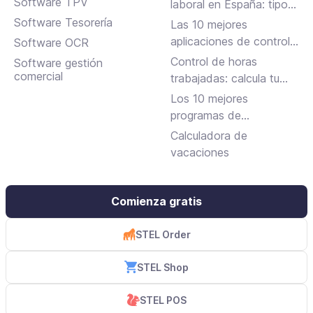
Software TPV
laboral en España: tipos,
requisitos y cómo
Software Tesorería
Las 10 mejores
solicitarla
aplicaciones de control
Software OCR
horario para fichar en el
Control de horas
Software gestión
trabajo
comercial
trabajadas: calcula tu
jornada laboral
Los 10 mejores
programas de
facturación gratuitos y
Calculadora de
de pago
vacaciones
Comienza gratis
STEL Order
STEL Shop
STEL POS