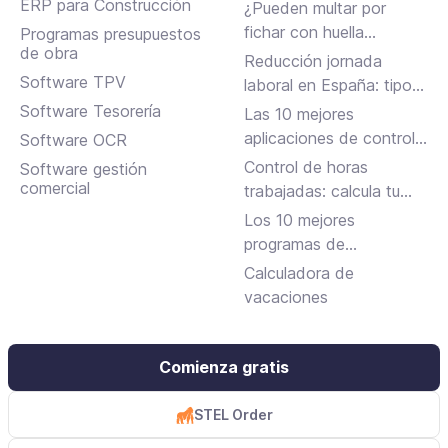
en Assistant, albaranes
ERP para Construcción
¿Pueden multar por
en Inbox y más
fichar con huella
Programas presupuestos
de obra
dactilar?
Reducción jornada
Software TPV
laboral en España: tipos,
requisitos y cómo
Software Tesorería
Las 10 mejores
solicitarla
aplicaciones de control
Software OCR
horario para fichar en el
Control de horas
Software gestión
trabajo
comercial
trabajadas: calcula tu
jornada laboral
Los 10 mejores
programas de
facturación gratuitos y
Calculadora de
de pago
vacaciones
Comienza gratis
STEL Order