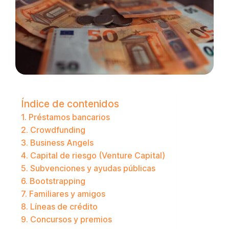
Índice de contenidos
1. Préstamos bancarios
2. Crowdfunding
3. Business Angels
4. Capital de riesgo (Venture Capital)
5. Subvenciones y ayudas públicas
6. Bootstrapping
7. Familiares y amigos
8. Líneas de crédito
9. Concursos y premios