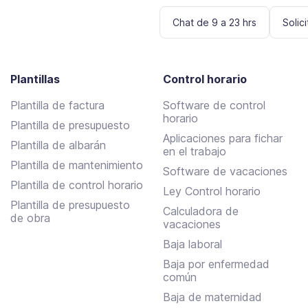
Chat de 9 a 23 hrs
Solic
Plantillas
Control horario
Plantilla de factura
Software de control
horario
Plantilla de presupuesto
Aplicaciones para fichar
Plantilla de albarán
en el trabajo
Plantilla de mantenimiento
Software de vacaciones
Plantilla de control horario
Ley Control horario
Plantilla de presupuesto
Calculadora de
de obra
vacaciones
Baja laboral
Baja por enfermedad
común
Baja de maternidad