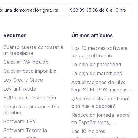
ita una demostración gratuita
968 39 35 98 de 8 a 19 hrs
Recursos
Últimos artículos
Cuánto cuesta contratar a
Los 10 mejores software
un trabajador
de control horario
Calcular IVA incluido
La baja de paternidad
Calcular base imponible
La baja de maternidad
Ley Crea y Crece
Actualizaciones de julio:
Ley antifraude
llega STEL POS, mejoras
en Assistant, albaranes en
ERP para Construcción
¿Pueden multar por fichar
Inbox y más
con huella dactilar?
Programas presupuestos
de obra
Reducción jornada laboral
Software TPV
en España: tipos,
requisitos y cómo
Software Tesorería
Las 10 mejores
solicitarla