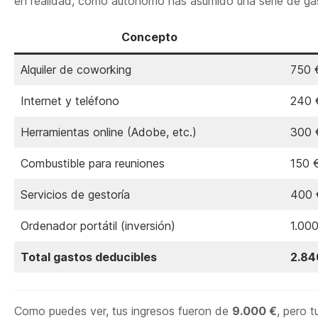
en realidad, como autónomo has asumido una serie de gas
Concepto
Alquiler de coworking
750 
Internet y teléfono
240 
Herramientas online (Adobe, etc.)
300 
Combustible para reuniones
150 
Servicios de gestoría
400 
Ordenador portátil (inversión)
1.00
Total gastos deducibles
2.84
Como puedes ver, tus ingresos fueron de
9.000 €
, pero 