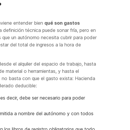
?
onviene entender bien
qué son gastos
definición técnica puede sonar fría, pero en
es que un autónomo necesita cubrir para poder
tar del total de ingresos a la hora de
desde el alquiler del espacio de trabajo, hasta
de material o herramientas, y hasta el
ro no basta con que el gasto exista: Hacienda
derado deducible:
 es decir, debe ser necesario para poder
emitida a nombre del autónomo y con todos
en los libros de registro obligatorios que todo