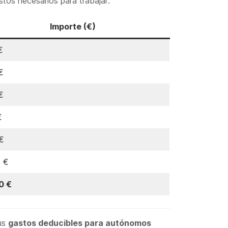
tos necesarios para trabajar:
Importe (€)
€
€
€
€
€
0 €
0 €
tus
gastos deducibles para autónomos