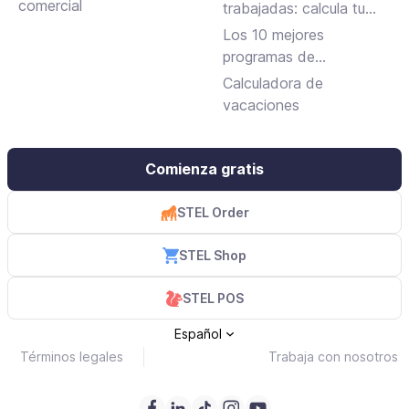
trabajo
comercial
trabajadas: calcula tu
jornada laboral
Los 10 mejores
programas de
facturación gratuitos y
Calculadora de
de pago
vacaciones
Comienza gratis
STEL Order
STEL Shop
STEL POS
Español
Términos legales
Trabaja con nosotros