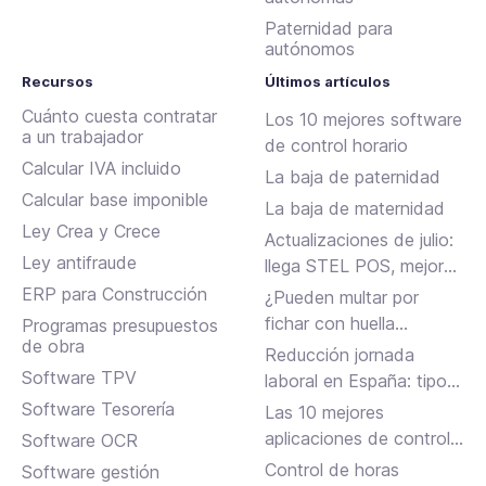
Paternidad para
autónomos
Recursos
Últimos artículos
Cuánto cuesta contratar
Los 10 mejores software
a un trabajador
de control horario
Calcular IVA incluido
La baja de paternidad
Calcular base imponible
La baja de maternidad
Ley Crea y Crece
Actualizaciones de julio:
Ley antifraude
llega STEL POS, mejoras
en Assistant, albaranes
ERP para Construcción
¿Pueden multar por
en Inbox y más
fichar con huella
Programas presupuestos
de obra
dactilar?
Reducción jornada
Software TPV
laboral en España: tipos,
requisitos y cómo
Software Tesorería
Las 10 mejores
solicitarla
aplicaciones de control
Software OCR
horario para fichar en el
Control de horas
Software gestión