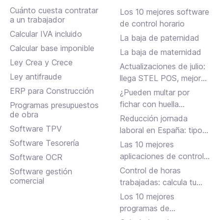
Cuánto cuesta contratar
Los 10 mejores software
a un trabajador
de control horario
Calcular IVA incluido
La baja de paternidad
Calcular base imponible
La baja de maternidad
Ley Crea y Crece
Actualizaciones de julio:
Ley antifraude
llega STEL POS, mejoras
en Assistant, albaranes
ERP para Construcción
¿Pueden multar por
en Inbox y más
fichar con huella
Programas presupuestos
de obra
dactilar?
Reducción jornada
Software TPV
laboral en España: tipos,
requisitos y cómo
Software Tesorería
Las 10 mejores
solicitarla
aplicaciones de control
Software OCR
horario para fichar en el
Control de horas
Software gestión
trabajo
comercial
trabajadas: calcula tu
jornada laboral
Los 10 mejores
programas de