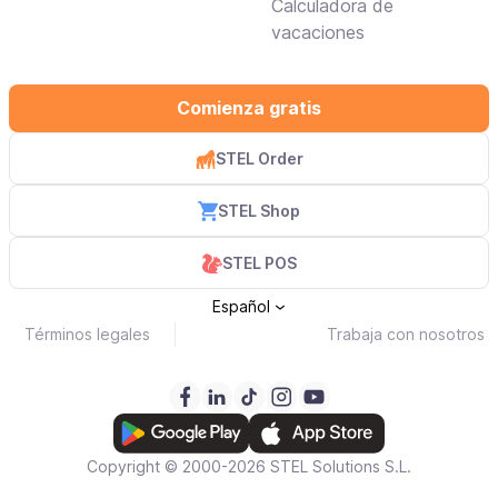
facturación gratuitos y
Calculadora de
de pago
vacaciones
Comienza gratis
STEL Order
STEL Shop
STEL POS
Español
Términos legales
Trabaja con nosotros
Copyright © 2000-2026 STEL Solutions S.L.