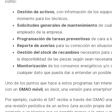
como:
Gestión de activos
, con información de los equipo
momento para los técnicos.
Solicitudes generales de mantenimiento
de cual
empleado de la empresa.
Programación de tareas preventivas
de cara a l
Reporte de averías
para su corrección en situacio
Gestión del
stock
de recambios
necesarios para 
la disponibilidad de las piezas según sean necesaria
Monitorización
de los consumos energéticos y/o de
cualquier dato que pueda dar a entender un posible 
Uno de los puntos que hace a estos programas tan interes
con un
GMAO móvil
, es decir, una versión para smartpho
Por ejemplo, cuando el SAT recibe a través del GMAO una
una revisión periódica de un activo (una acción propia del
asignaría a un técnico que se pondría manos a la obra y que