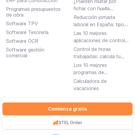
ERP para Construcción
¿Pueden multar por
en Inbox y más
fichar con huella
Programas presupuestos
de obra
dactilar?
Reducción jornada
Software TPV
laboral en España: tipos,
requisitos y cómo
Software Tesorería
Las 10 mejores
solicitarla
aplicaciones de control
Software OCR
horario para fichar en el
Control de horas
Software gestión
trabajo
comercial
trabajadas: calcula tu
jornada laboral
Los 10 mejores
programas de
facturación gratuitos y
Calculadora de
de pago
vacaciones
Comienza gratis
STEL Order