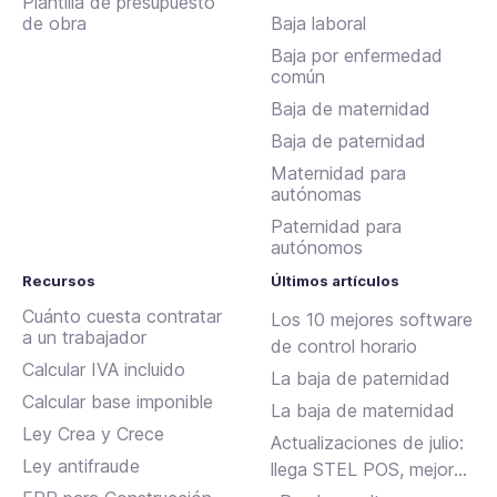
Plantilla de presupuesto
de obra
Baja laboral
Baja por enfermedad
común
Baja de maternidad
Baja de paternidad
Maternidad para
autónomas
Paternidad para
autónomos
Recursos
Últimos artículos
Cuánto cuesta contratar
Los 10 mejores software
a un trabajador
de control horario
Calcular IVA incluido
La baja de paternidad
Calcular base imponible
La baja de maternidad
Ley Crea y Crece
Actualizaciones de julio:
Ley antifraude
llega STEL POS, mejoras
en Assistant, albaranes