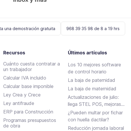
ita una demostración gratuita
968 39 35 98 de 8 a 19 hrs
Recursos
Últimos artículos
Cuánto cuesta contratar a
Los 10 mejores software
un trabajador
de control horario
Calcular IVA incluido
La baja de paternidad
Calcular base imponible
La baja de maternidad
Ley Crea y Crece
Actualizaciones de julio:
Ley antifraude
llega STEL POS, mejoras
en Assistant, albaranes en
ERP para Construcción
¿Pueden multar por fichar
Inbox y más
con huella dactilar?
Programas presupuestos
de obra
Reducción jornada laboral