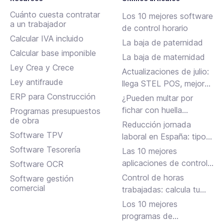
Cuánto cuesta contratar
Los 10 mejores software
a un trabajador
de control horario
Calcular IVA incluido
La baja de paternidad
Calcular base imponible
La baja de maternidad
Ley Crea y Crece
Actualizaciones de julio:
Ley antifraude
llega STEL POS, mejoras
en Assistant, albaranes
ERP para Construcción
¿Pueden multar por
en Inbox y más
fichar con huella
Programas presupuestos
de obra
dactilar?
Reducción jornada
Software TPV
laboral en España: tipos,
requisitos y cómo
Software Tesorería
Las 10 mejores
solicitarla
aplicaciones de control
Software OCR
horario para fichar en el
Control de horas
Software gestión
trabajo
comercial
trabajadas: calcula tu
jornada laboral
Los 10 mejores
programas de