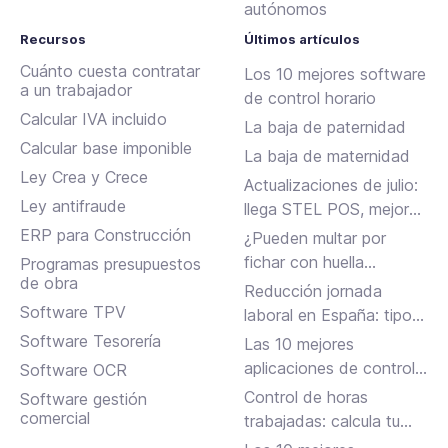
autónomos
Recursos
Últimos artículos
Cuánto cuesta contratar
Los 10 mejores software
a un trabajador
de control horario
Calcular IVA incluido
La baja de paternidad
Calcular base imponible
La baja de maternidad
Ley Crea y Crece
Actualizaciones de julio:
Ley antifraude
llega STEL POS, mejoras
en Assistant, albaranes
ERP para Construcción
¿Pueden multar por
en Inbox y más
fichar con huella
Programas presupuestos
de obra
dactilar?
Reducción jornada
Software TPV
laboral en España: tipos,
requisitos y cómo
Software Tesorería
Las 10 mejores
solicitarla
aplicaciones de control
Software OCR
horario para fichar en el
Control de horas
Software gestión
trabajo
comercial
trabajadas: calcula tu
jornada laboral