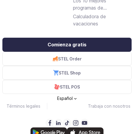
Los 10 mejores
programas de
facturación gratuitos y
Calculadora de
de pago
vacaciones
Comienza gratis
STEL Order
STEL Shop
STEL POS
Español
Términos legales
Trabaja con nosotros