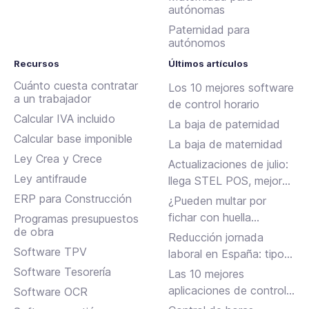
autónomas
Paternidad para
autónomos
Recursos
Últimos artículos
Cuánto cuesta contratar
Los 10 mejores software
a un trabajador
de control horario
Calcular IVA incluido
La baja de paternidad
Calcular base imponible
La baja de maternidad
Ley Crea y Crece
Actualizaciones de julio:
Ley antifraude
llega STEL POS, mejoras
en Assistant, albaranes
ERP para Construcción
¿Pueden multar por
en Inbox y más
fichar con huella
Programas presupuestos
de obra
dactilar?
Reducción jornada
Software TPV
laboral en España: tipos,
requisitos y cómo
Software Tesorería
Las 10 mejores
solicitarla
aplicaciones de control
Software OCR
horario para fichar en el