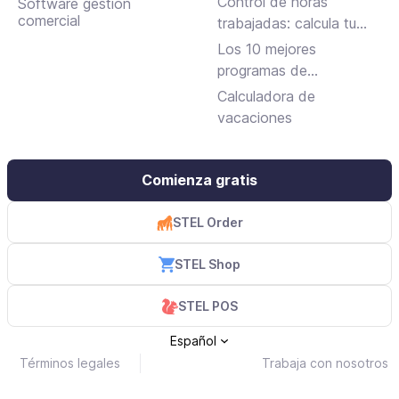
Control de horas
Software gestión
trabajo
comercial
trabajadas: calcula tu
jornada laboral
Los 10 mejores
programas de
facturación gratuitos y
Calculadora de
de pago
vacaciones
Comienza gratis
STEL Order
STEL Shop
STEL POS
Español
Términos legales
Trabaja con nosotros