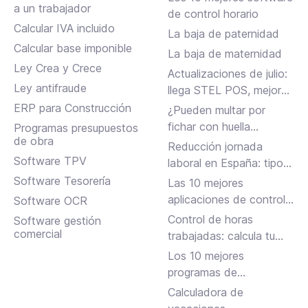
a un trabajador
de control horario
Calcular IVA incluido
La baja de paternidad
Calcular base imponible
La baja de maternidad
Ley Crea y Crece
Actualizaciones de julio:
Ley antifraude
llega STEL POS, mejoras
en Assistant, albaranes
ERP para Construcción
¿Pueden multar por
en Inbox y más
fichar con huella
Programas presupuestos
de obra
dactilar?
Reducción jornada
Software TPV
laboral en España: tipos,
requisitos y cómo
Software Tesorería
Las 10 mejores
solicitarla
aplicaciones de control
Software OCR
horario para fichar en el
Control de horas
Software gestión
trabajo
comercial
trabajadas: calcula tu
jornada laboral
Los 10 mejores
programas de
facturación gratuitos y
Calculadora de
de pago