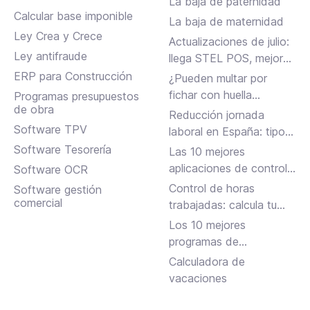
La baja de paternidad
Calcular base imponible
La baja de maternidad
Ley Crea y Crece
Actualizaciones de julio:
Ley antifraude
llega STEL POS, mejoras
en Assistant, albaranes
ERP para Construcción
¿Pueden multar por
en Inbox y más
fichar con huella
Programas presupuestos
de obra
dactilar?
Reducción jornada
Software TPV
laboral en España: tipos,
requisitos y cómo
Software Tesorería
Las 10 mejores
solicitarla
aplicaciones de control
Software OCR
horario para fichar en el
Control de horas
Software gestión
trabajo
comercial
trabajadas: calcula tu
jornada laboral
Los 10 mejores
programas de
facturación gratuitos y
Calculadora de
de pago
vacaciones