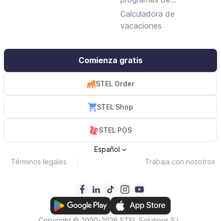
facturación gratuitos y
Calculadora de
de pago
vacaciones
Comienza gratis
STEL Order
STEL Shop
STEL POS
Español
Términos legales
Trabaja con nosotros
Copyright © 2000-2026 STEL Solutions S.L.