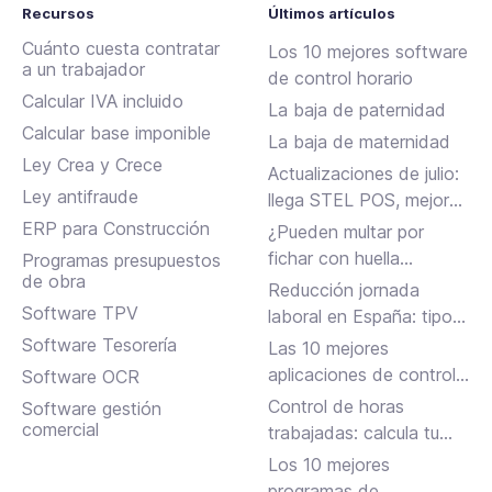
Recursos
Últimos artículos
Cuánto cuesta contratar
Los 10 mejores software
a un trabajador
de control horario
Calcular IVA incluido
La baja de paternidad
Calcular base imponible
La baja de maternidad
Ley Crea y Crece
Actualizaciones de julio:
Ley antifraude
llega STEL POS, mejoras
en Assistant, albaranes
ERP para Construcción
¿Pueden multar por
en Inbox y más
fichar con huella
Programas presupuestos
de obra
dactilar?
Reducción jornada
Software TPV
laboral en España: tipos,
requisitos y cómo
Software Tesorería
Las 10 mejores
solicitarla
aplicaciones de control
Software OCR
horario para fichar en el
Control de horas
Software gestión
trabajo
comercial
trabajadas: calcula tu
jornada laboral
Los 10 mejores
programas de