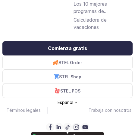
jornada laboral
Los 10 mejores
programas de
facturación gratuitos y
Calculadora de
de pago
vacaciones
Comienza gratis
STEL Order
STEL Shop
STEL POS
Español
Términos legales
Trabaja con nosotros