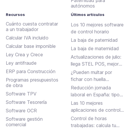
Paternidad para
autónomos
Recursos
Últimos artículos
Cuánto cuesta contratar
Los 10 mejores software
a un trabajador
de control horario
Calcular IVA incluido
La baja de paternidad
Calcular base imponible
La baja de maternidad
Ley Crea y Crece
Actualizaciones de julio:
Ley antifraude
llega STEL POS, mejoras
en Assistant, albaranes
ERP para Construcción
¿Pueden multar por
en Inbox y más
fichar con huella
Programas presupuestos
de obra
dactilar?
Reducción jornada
Software TPV
laboral en España: tipos,
requisitos y cómo
Software Tesorería
Las 10 mejores
solicitarla
aplicaciones de control
Software OCR
horario para fichar en el
Control de horas
Software gestión
trabajo
comercial
trabajadas: calcula tu