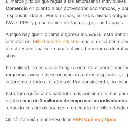
El marco jurídico que regula a los empresarios individuale
Comercio
en cuanto a sus actividades económicas, y po
responsabilidades. Por lo demás, tiene las mismas obliga
IVA e IRPF, y presentación de facturas por sus trabajos.
Aunque hay quien lo llama
empresa individual
, esta denom
estrictas del
Ministerio de Industria
, que lo describen como
directa y personalmente una actividad económica lucrativ
si no.
En realidad, no es que esta figura ostente el poder omní
empresa
: aunque diese ocupación a otros empleados, si
autónomo a todos los efectos. Por consiguiente, no es un
Esta forma jurídica es bastante más común de lo que parec
existen
más de 3 millones de empresarios individuales
reducido en aproximadamente un cuarto de millón desde el 
Quizás también te interese leer:
ERP: Qué es y tipos