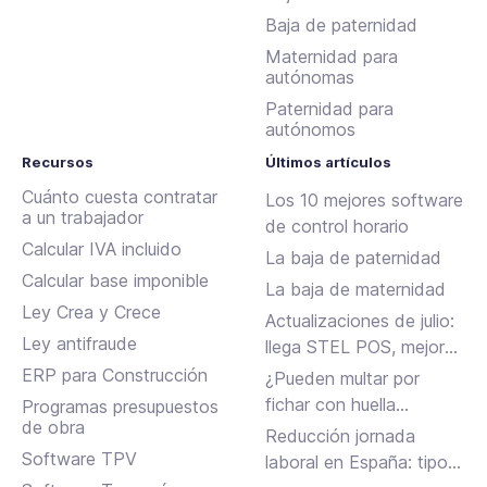
Baja de paternidad
Maternidad para
autónomas
Paternidad para
autónomos
Recursos
Últimos artículos
Cuánto cuesta contratar
Los 10 mejores software
a un trabajador
de control horario
Calcular IVA incluido
La baja de paternidad
Calcular base imponible
La baja de maternidad
Ley Crea y Crece
Actualizaciones de julio:
Ley antifraude
llega STEL POS, mejoras
en Assistant, albaranes
ERP para Construcción
¿Pueden multar por
en Inbox y más
fichar con huella
Programas presupuestos
de obra
dactilar?
Reducción jornada
Software TPV
laboral en España: tipos,