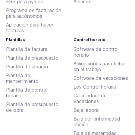
ERP para pymes
Albarán
Programa de facturación
para autónomos
Aplicación para hacer
facturas
Plantillas
Control horario
Plantilla de factura
Software de control
horario
Plantilla de presupuesto
Aplicaciones para fichar
Plantilla de albarán
en el trabajo
Plantilla de
Software de vacaciones
mantenimiento
Ley Control horario
Plantilla de control
horario
Calculadora de
vacaciones
Plantilla de presupuesto
de obra
Baja laboral
Baja por enfermedad
común
Baja de maternidad