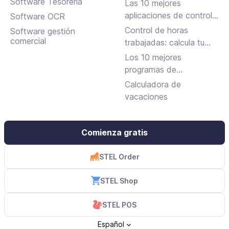
requisitos y cómo
Software Tesorería
Las 10 mejores
solicitarla
aplicaciones de control
Software OCR
horario para fichar en el
Control de horas
Software gestión
trabajo
comercial
trabajadas: calcula tu
jornada laboral
Los 10 mejores
programas de
facturación gratuitos y
Calculadora de
de pago
vacaciones
Comienza gratis
STEL Order
STEL Shop
STEL POS
Español