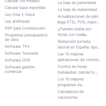
Calcular IVA incluido
La baja de paternidad
Calcular base imponible
La baja de maternidad
Ley Crea y Crece
Actualizaciones de julio:
Ley antifraude
llega STEL POS, mejoras
en Assistant, albaranes
ERP para Construcción
¿Pueden multar por
en Inbox y más
fichar con huella
Programas presupuestos
de obra
dactilar?
Reducción jornada
Software TPV
laboral en España: tipos,
requisitos y cómo
Software Tesorería
Las 10 mejores
solicitarla
aplicaciones de control
Software OCR
horario para fichar en el
Control de horas
Software gestión
trabajo
comercial
trabajadas: calcula tu
jornada laboral
Los 10 mejores
programas de
facturación gratuitos y
Calculadora de
de pago
vacaciones